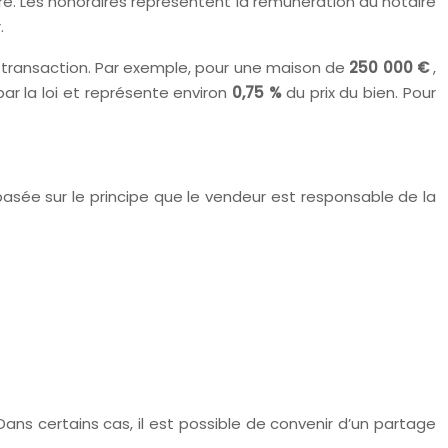
ère. Les honoraires représentent la rémunération du notaire
.
a transaction. Par exemple, pour une maison de
250 000 €
,
 par la loi et représente environ
0,75 %
du prix du bien. Pour
t basée sur le principe que le vendeur est responsable de la
Dans certains cas, il est possible de convenir d’un partage