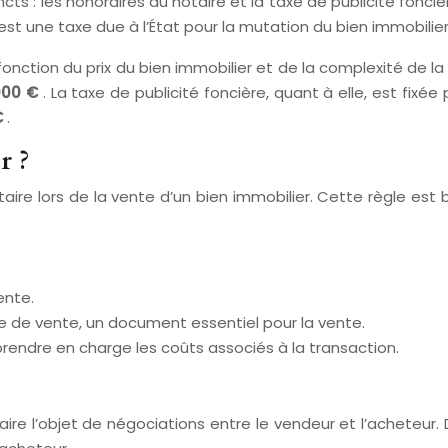
ts : les honoraires du notaire et la taxe de publicité fonci
 est une taxe due à l’État pour la mutation du bien immobilier
onction du prix du bien immobilier et de la complexité de l
000 €
. La taxe de publicité foncière, quant à elle, est fixée
€
.
r ?
otaire lors de la vente d’un bien immobilier. Cette règle es
ente.
cte de vente, un document essentiel pour la vente.
rendre en charge les coûts associés à la transaction.
ire l’objet de négociations entre le vendeur et l’acheteur. 