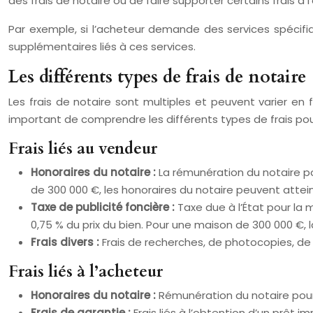
des frais de notaire ou de faire supporter certains frais à l
Par exemple, si l’acheteur demande des services spécifi
supplémentaires liés à ces services.
Les différents types de frais de notaire
Les frais de notaire sont multiples et peuvent varier en 
important de comprendre les différents types de frais pour
Frais liés au vendeur
Honoraires du notaire :
La rémunération du notaire po
de 300 000 €, les honoraires du notaire peuvent attei
Taxe de publicité foncière :
Taxe due à l’État pour la 
0,75 % du prix du bien. Pour une maison de 300 000 €, la
Frais divers :
Frais de recherches, de photocopies, de 
Frais liés à l’acheteur
Honoraires du notaire :
Rémunération du notaire pour s
Frais de garantie :
Frais liés à l’obtention d’un prêt 