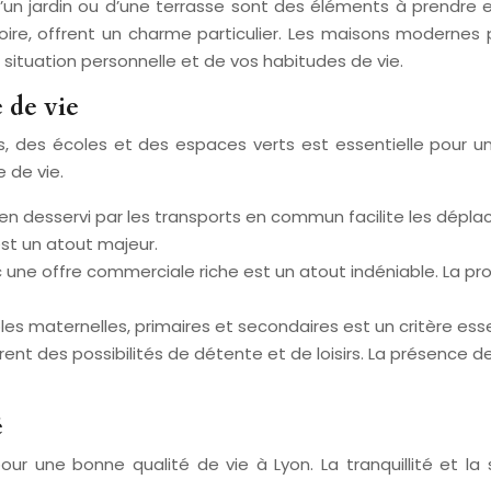
d’un jardin ou d’une terrasse sont des éléments à prendr
re, offrent un charme particulier. Les maisons modernes pri
 situation personnelle et de vos habitudes de vie.
 de vie
es écoles et des espaces verts est essentielle pour un qu
 de vie.
bien desservi par les transports en commun facilite les déplac
st un atout majeur.
 une offre commerciale riche est un atout indéniable. La p
les maternelles, primaires et secondaires est un critère esse
frent des possibilités de détente et de loisirs. La présence d
é
pour une bonne qualité de vie à Lyon. La tranquillité et l