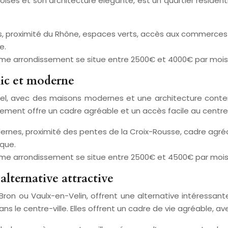
s et son architecture élégante, est un quartier résidentiel
es, proximité du Rhône, espaces verts, accès aux commerces 
e.
ème arrondissement se situe entre 2500€ et 4000€ par mois
hic et moderne
iel, avec des maisons modernes et une architecture contemp
ement offre un cadre agréable et un accès facile au centre-
dernes, proximité des pentes de la Croix-Rousse, cadre agréab
ique.
ème arrondissement se situe entre 2500€ et 4500€ par mois
alternative attractive
Bron ou Vaulx-en-Velin, offrent une alternative intéressa
ns le centre-ville. Elles offrent un cadre de vie agréable, 