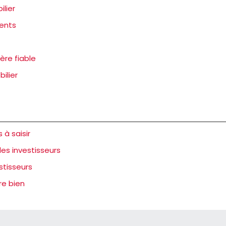
ilier
ments
ère fiable
ilier
 à saisir
les investisseurs
stisseurs
re bien