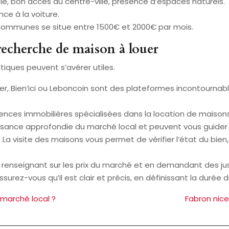
ble, bon accès au centre-ville, présence d’espaces naturels.
ce à la voiture.
 communes se situe entre 1500€ et 2000€ par mois.
 recherche de maison à louer
tiques peuvent s’avérer utiles.
ger, Bien’ici ou Leboncoin sont des plateformes incontourna
gences immobilières spécialisées dans la location de maison
sance approfondie du marché local et peuvent vous guider 
: La visite des maisons vous permet de vérifier l’état du bie
s renseignant sur les prix du marché et en demandant des just
assurez-vous qu’il est clair et précis, en définissant la durée 
 marché local ?
Fabron nice