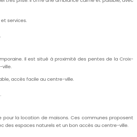
 très prisé. Il offre une ambiance calme et paisible, avec
et services.
.
oraine. Il est situé à proximité des pentes de la Croix-
ville.
le, accès facile au centre-ville.
.
nte pour la location de maisons. Ces communes proposent
avec des espaces naturels et un bon accès au centre-ville.