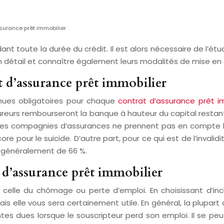
surance prêt immobilier
ant toute la durée du crédit. Il est alors nécessaire de l’é
r en détail et connaître également leurs modalités de mise en
at d’assurance prêt immobilier
nues obligatoires pour chaque
contrat d’assurance prêt im
ssureurs rembourseront la banque à hauteur du capital restant
ines compagnies d’assurances ne prennent pas en compte les 
re pour le suicide. D’autre part, pour ce qui est de l’invalid
st généralement de 66 %.
t d’assurance prêt immobilier
 celle du chômage ou perte d’emploi. En choisissant d’in
is elle vous sera certainement utile. En général, la plupar
s dues lorsque le souscripteur perd son emploi. Il se peu